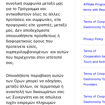
συνολική συμφωνία μεταξύ μας
Affiliate Prog
για το Πρόγραμμα και
terms with Rese
αντικαθιστούν όλες τις άλλες
προτάσεις και συμφωνίες, είτε
Terms of Coop
προφορικές είτε γραπτές, μεταξύ
Gastronomy To
μας. Δεν αποδεχόμαστε
οποιουσδήποτε πρόσθετους ή
Privacy Policy
διαφορετικούς όρους που
προτείνετε εσείς,
Terms of
συμπεριλαμβανομένων και αυτών
Cooperation b
που περιέχονται στον ιστότοπό
Tours and Activ
σας.
Terms of Coop
Οποιαδήποτε παραβίαση αυτών
Gastronomy To
των Όρων μπορεί να οδηγήσει,
Providers
μεταξύ άλλων, σε τερματισμό ή
αναστολή των δικαιωμάτων σας
Terms of Coop
ως Συνεργάτη και σε απώλεια
Gastronomy T
τυχόν εκκρεμών πληρωμών