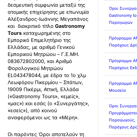
δεσμευτική συμφωνία μεταξύ της
Όροι Συνεργα
ατομικής επιχείρησης με επωνυμία
Gastronomy to
Αλέξανδρος-Ιωάννης Μεγαπάνος
Παραγωγών
και διακριτικό τίτλο
Gastronomy
Tours
καταχωρημένης στο
Πρόγραμμα Affi
Εμπορικό Επιμελητήριο της
Παρόχους Δρα
Ελλάδας, με αριθμό Γενικού
Εμπορικού Μητρώου – Γ.Ε.ΜΗ.
083672802000, και Αριθμό
Πρόγραμμα Affi
Φορολογικού Μητρώου
Παρόχους Εκ
EL043478044, με έδρα το 1ο χλμ
Λεωφόρου Πικερμίου – Σπάτων,
Πρόγραμμα Affi
19009 Πικέρμι, Αττική, Ελλάδα
Μουσεία
(«Gastronomy Tours», «εμείς»,
«μας») και εσάς (ο «Συνεργάτης»,
Όροι Συνεργα
«εσείς»), από κοινού
Προγράμματος 
αναφερόμενοι ως τα «Μέρη».
Παραγωγούς, 
Παρόχους Δρα
Οι παρόντες Όροι αποτελούν τη