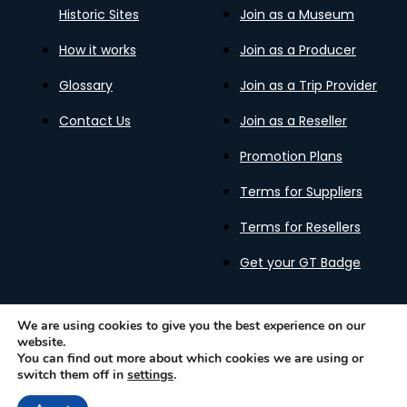
Historic Sites
Join as a Museum
How it works
Join as a Producer
Glossary
Join as a Trip Provider
Contact Us
Join as a Reseller
Promotion Plans
Terms for Suppliers
Terms for Resellers
Get your GT Badge
We are using cookies to give you the best experience on our
website.
Privacy Policy
Terms of Use
Cookies Policy
You can find out more about which cookies we are using or
Gastronomy Tours Copyright © 2026 |
Designed with ❤️
switch them off in
settings
.
by kleesto