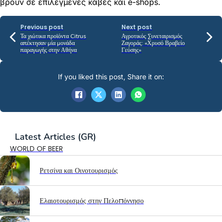
βρουν σε επιλεγμένες κάβες και e-shops.
Previous post
Next post
Τα χιώτικα προϊόντα Citrus
Αγροτικός Συνεταιρισμός
απέκτησαν μία μονάδα
Ζαγοράς: «Χρυσό Βραβείο
παραγωγής στην Αθήνα
Γεύσης»
If you liked this post, Share it on:
Latest
Articles (GR)
WORLD OF BEER
Ρετσίνα και Οινοτουρισμός
Ελαιοτουρισμός στην Πελοπόννησο