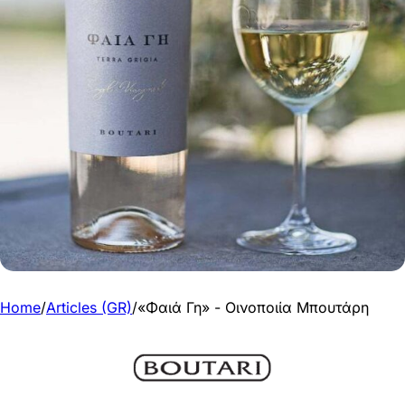
Home
/
Articles (GR)
/
«Φαιά Γη» - Οινοποιία Μπουτάρη