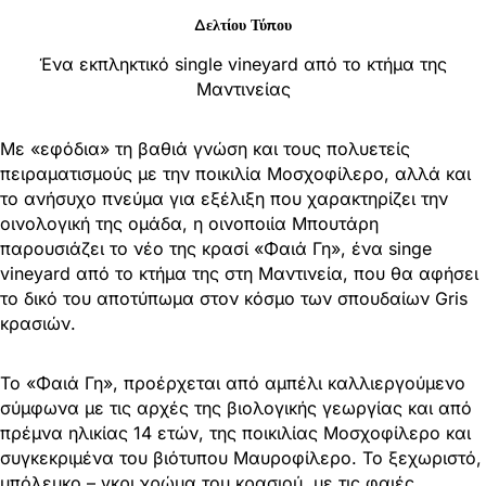
Δελτίου Τύπου
Ένα εκπληκτικό single vineyard από το κτήμα της
Μαντινείας
Με «εφόδια» τη βαθιά γνώση και τους πολυετείς
πειραματισμούς με την ποικιλία Μοσχοφίλερο, αλλά και
το ανήσυχο πνεύμα για εξέλιξη που χαρακτηρίζει την
οινολογική της ομάδα, η οινοποιία Μπουτάρη
παρουσιάζει τo νέο της κρασί «Φαιά Γη», ένα singe
vineyard από το κτήμα της στη Μαντινεία, που θα αφήσει
το δικό του αποτύπωμα στον κόσμο των σπουδαίων Gris
κρασιών.
To «Φαιά Γη», προέρχεται από αμπέλι καλλιεργούμενο
σύμφωνα με τις αρχές της βιολογικής γεωργίας και από
πρέμνα ηλικίας 14 ετών, της ποικιλίας Μοσχοφίλερο και
συγκεκριμένα του βιότυπου Μαυροφίλερο. Το ξεχωριστό,
υπόλευκο – γκρι χρώμα του κρασιού, με τις φαιές