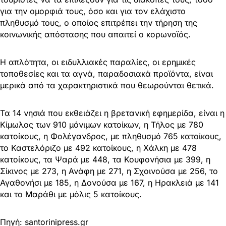
για την ομορφιά τους, όσο και για τον ελάχιστο
πληθυσμό τους, ο οποίος επιτρέπει την τήρηση της
κοινωνικής απόστασης που απαιτεί ο κορωνοϊός.
Η απλότητα, οι ειδυλλιακές παραλίες, οι ερημικές
τοποθεσίες και τα αγνά, παραδοσιακά προϊόντα, είναι
μερικά από τα χαρακτηριστικά που θεωρούνται θετικά.
Τα 14 νησιά που εκθειάζει η βρετανική εφημερίδα, είναι η
Κίμωλος των 910 μόνιμων κατοίκων, η Τήλος με 780
κατοίκους, η Φολέγανδρος, με πληθυσμό 765 κατοίκους,
το Καστελόριζο με 492 κατοίκους, η Χάλκη με 478
κατοίκους, τα Ψαρά με 448, τα Κουφονήσια με 399, η
Σίκινος με 273, η Ανάφη με 271, η Σχοινούσα με 256, το
Αγαθονήσι με 185, η Δονούσα με 167, η Ηρακλειά με 141
και το Μαράθι με μόλις 5 κατοίκους.
Πηγή: santorinipress.gr