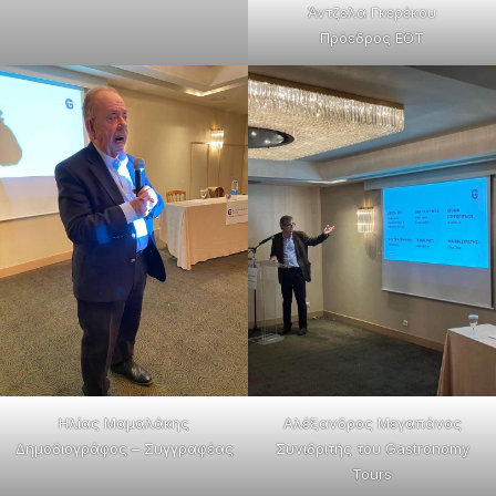
Άντζελα Γκερέκου
Πρόεδρος ΕΟΤ
Ηλίας Μαμαλάκης
Αλέξανδρος Μεγαπάνος
Δημοδιογράφος – Συγγραφέας
Συνιδριτής του Gastronomy
Tours