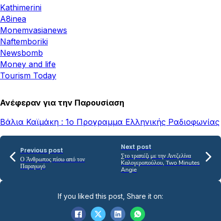
Κathimerini
A8inea
Monemvasianews
Naftemboriki
Newsbomb
Money and life
Tourism Today
Ανέφεραν για την Παρουσίαση
Βάλια Καϊμάκη : 1ο Προγραμμα Ελληνικής Ραδιοφωνίας
Next post
Previous post
Στο τραπέζι με την Αντζελίνα
Ο Άνθρωπος πίσω από τον
Kαλογεροπούλου, Two Minutes
Παραγωγό
Angie
If you liked this post, Share it on: